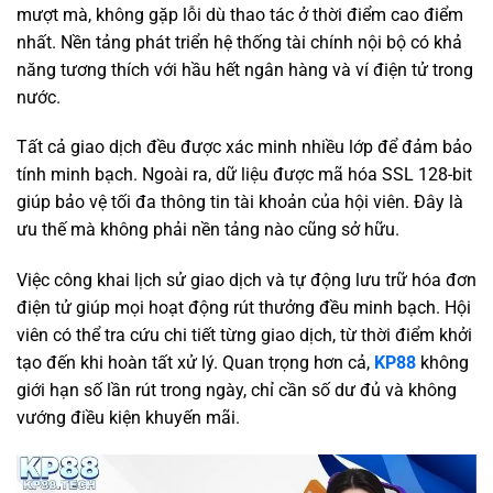
mượt mà, không gặp lỗi dù thao tác ở thời điểm cao điểm
nhất. Nền tảng phát triển hệ thống tài chính nội bộ có khả
năng tương thích với hầu hết ngân hàng và ví điện tử trong
nước.
Tất cả giao dịch đều được xác minh nhiều lớp để đảm bảo
tính minh bạch. Ngoài ra, dữ liệu được mã hóa SSL 128-bit
giúp bảo vệ tối đa thông tin tài khoản của hội viên. Đây là
ưu thế mà không phải nền tảng nào cũng sở hữu.
Việc công khai lịch sử giao dịch và tự động lưu trữ hóa đơn
điện tử giúp mọi hoạt động rút thưởng đều minh bạch. Hội
viên có thể tra cứu chi tiết từng giao dịch, từ thời điểm khởi
tạo đến khi hoàn tất xử lý. Quan trọng hơn cả,
KP88
không
giới hạn số lần rút trong ngày, chỉ cần số dư đủ và không
vướng điều kiện khuyến mãi.