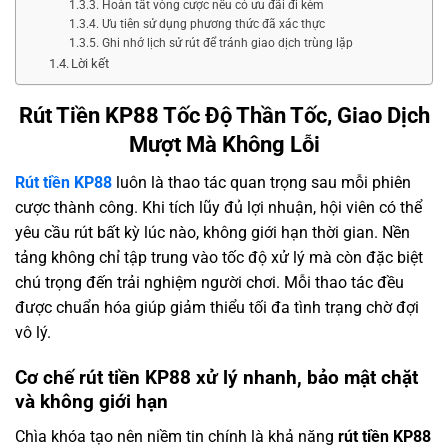
Hoàn tất vòng cược nếu có ưu đãi đi kèm
Ưu tiên sử dụng phương thức đã xác thực
Ghi nhớ lịch sử rút để tránh giao dịch trùng lặp
Lời kết
Rút Tiền KP88 Tốc Độ Thần Tốc, Giao Dịch
Mượt Mà Không Lỗi
Rút tiền KP88
luôn là thao tác quan trọng sau mỗi phiên
cược thành công. Khi tích lũy đủ lợi nhuận, hội viên có thể
yêu cầu rút bất kỳ lúc nào, không giới hạn thời gian. Nền
tảng không chỉ tập trung vào tốc độ xử lý mà còn đặc biệt
chú trọng đến trải nghiệm người chơi. Mỗi thao tác đều
được chuẩn hóa giúp giảm thiểu tối đa tình trạng chờ đợi
vô lý.
Cơ chế rút tiền KP88 xử lý nhanh, bảo mật chặt
và không giới hạn
Chìa khóa tạo nên niềm tin chính là khả năng
rút tiền KP88