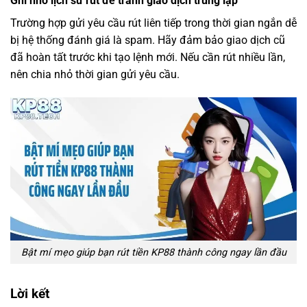
Ghi nhớ lịch sử rút để tránh giao dịch trùng lặp
Trường hợp gửi yêu cầu rút liên tiếp trong thời gian ngắn dễ
bị hệ thống đánh giá là spam. Hãy đảm bảo giao dịch cũ
đã hoàn tất trước khi tạo lệnh mới. Nếu cần rút nhiều lần,
nên chia nhỏ thời gian gửi yêu cầu.
Bật mí mẹo giúp bạn rút tiền KP88 thành công ngay lần đầu
Lời kết