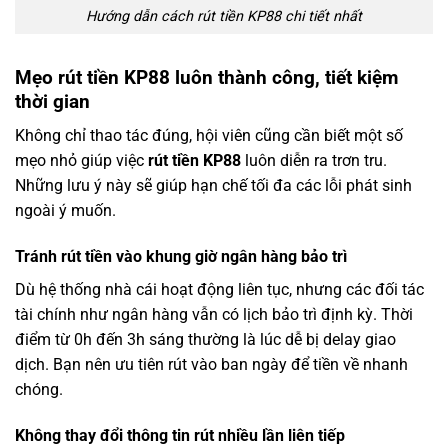
Hướng dẫn cách rút tiền KP88 chi tiết nhất
Mẹo rút tiền KP88 luôn thành công, tiết kiệm
thời gian
Không chỉ thao tác đúng, hội viên cũng cần biết một số
mẹo nhỏ giúp việc
rút tiền KP88
luôn diễn ra trơn tru.
Những lưu ý này sẽ giúp hạn chế tối đa các lỗi phát sinh
ngoài ý muốn.
Tránh rút tiền vào khung giờ ngân hàng bảo trì
Dù hệ thống nhà cái hoạt động liên tục, nhưng các đối tác
tài chính như ngân hàng vẫn có lịch bảo trì định kỳ. Thời
điểm từ 0h đến 3h sáng thường là lúc dễ bị delay giao
dịch. Bạn nên ưu tiên rút vào ban ngày để tiền về nhanh
chóng.
Không thay đổi thông tin rút nhiều lần liên tiếp